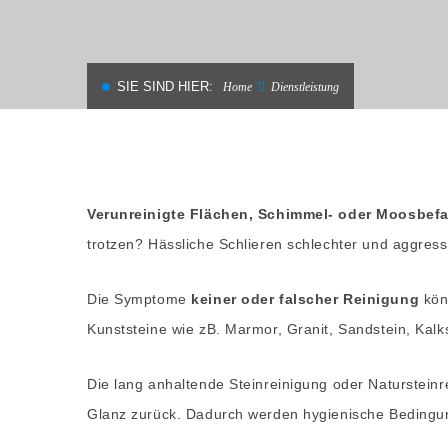
SIE SIND HIER:
Home
Dienstleistung
Verunreinigte Flächen, Schimmel- oder Moosbefa
trotzen? Hässliche Schlieren schlechter und aggres
Die Symptome
keiner oder falscher Reinigung
könn
Kunststeine wie zB. Marmor, Granit, Sandstein, Kalk
Die lang anhaltende Steinreinigung oder Naturstein
Glanz zurück. Dadurch werden hygienische Bedingunge