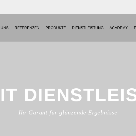
 UNS
REFERENZEN
PRODUKTE
DIENSTLEISTUNG
ACADEMY
IT DIENSTLE
Ihr Garant für glänzende Ergebnisse