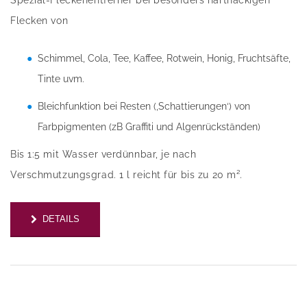
Spezial-Fleckenentferner bei besonders hartnäckigen
Flecken von
Schimmel, Cola, Tee, Kaffee, Rotwein, Honig, Fruchtsäfte,
Tinte uvm.
Bleichfunktion bei Resten (‚Schattierungen‘) von
Farbpigmenten (zB Graffiti und Algenrückständen)
Bis 1:5 mit Wasser verdünnbar, je nach
Verschmutzungsgrad. 1 l reicht für bis zu 20 m².
DETAILS